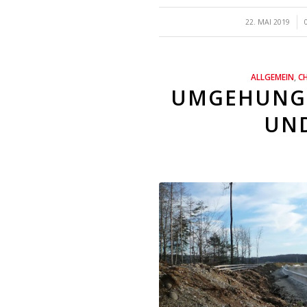
/
22. MAI 2019
ALLGEMEIN
,
C
UMGEHUNGSS
D K