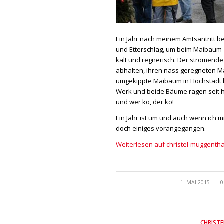
Ein Jahr nach meinem Amtsantritt b
und Etterschlag, um beim Maibaum-
kalt und regnerisch. Der strömende
abhalten, ihren nass geregneten Ma
umgekippte Maibaum in Hochstadt be
Werk und beide Bäume ragen seit he
und wer ko, der ko!
Ein Jahr ist um und auch wenn ich 
doch einiges vorangegangen.
Weiterlesen auf christel-muggentha
/
1. MAI 2015
0
CHRIST