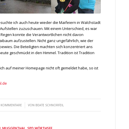
esuchte ich auch heute wieder die Maifeiern in Walchstadt
Aufstellen zuzuschauen. Mit einem Unterschied, es war
 Regen konnte die Verantwortlichen nicht davon
ibaum aufzustellen. Nicht ganz ungefährlich, wie der
wies. Die Beteiligten machten sich konzentriert ans
ute geschmückt in den Himmel. Tradition ist Tradition
mich auf meiner Homepage nicht oft gemeldet habe, so ist
l.de
/
 KOMMENTARE
VON
BEATE SCHNORFEIL
EL MUGGENTHAL
,
SPD WÖRTHSEE