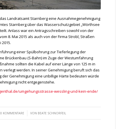
hat das Landratsamt Starnberg eine Ausnahmegenehmigung
mtes Starnberg über das Wasserschutzgebiet „Wörthsee
erteilt. Anlass war ein Antragsschreiben sowohl von der
m 8. Mai 2015 als auch von der Firma Strobl, Straßen
 2015.
hführung einer Spülbohrung zur Tieferlegung der
me Brückenbau (S-Bahn) im Zuge der Westumfahrung
ßnahme sollten die Kabel auf einer Länge von 125 m in
ern verlegt werden. In seiner Genehmigung beruft sich das
g der Genehmigung eine unbillige Härte bedeuten würde
ehmigung nicht entgegenstehe.
uggenthal.de/umgehungsstrasse-wessling-und-kein-ende/
/
0 KOMMENTARE
VON
BEATE SCHNORFEIL