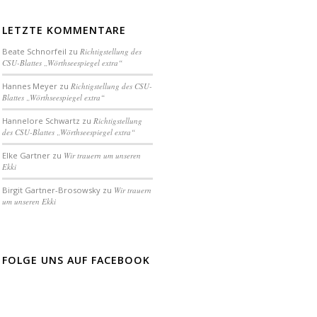
LETZTE KOMMENTARE
Beate Schnorfeil
zu
Richtigstellung des
CSU-Blattes „Wörthseespiegel extra“
Hannes Meyer
zu
Richtigstellung des CSU-
Blattes „Wörthseespiegel extra“
Hannelore Schwartz
zu
Richtigstellung
des CSU-Blattes „Wörthseespiegel extra“
Elke Gartner
zu
Wir trauern um unseren
Ekki
Birgit Gartner-Brosowsky
zu
Wir trauern
um unseren Ekki
FOLGE UNS AUF FACEBOOK