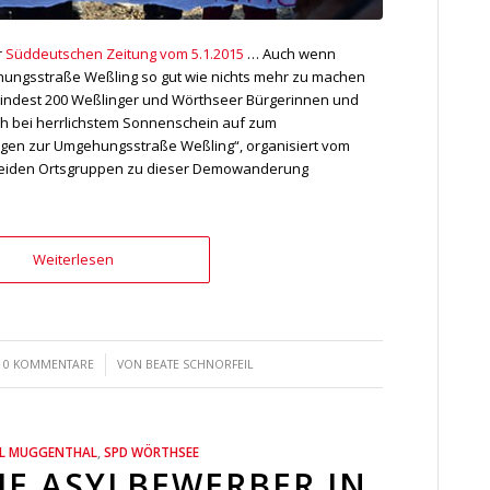
r
Süddeutschen Zeitung vom 5.1.2015
… Auch wenn
ehungsstraße Weßling so gut wie nichts mehr zu machen
mindest 200 Weßlinger und Wörthseer Bürgerinnen und
ch bei herrlichstem Sonnenschein auf zum
gen zur Umgehungsstraße Weßling“, organisiert vom
 beiden Ortsgruppen zu dieser Demowanderung
Weiterlesen
/
0 KOMMENTARE
VON
BEATE SCHNORFEIL
EL MUGGENTHAL
,
SPD WÖRTHSEE
DIE ASYLBEWERBER IN