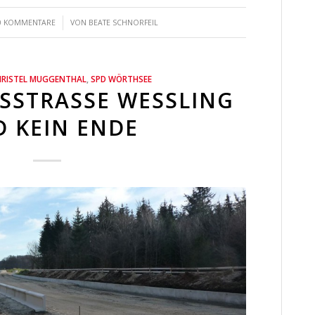
/
0 KOMMENTARE
VON
BEATE SCHNORFEIL
HRISTEL MUGGENTHAL
,
SPD WÖRTHSEE
TRASSE WESSLING UN
EIN ENDE