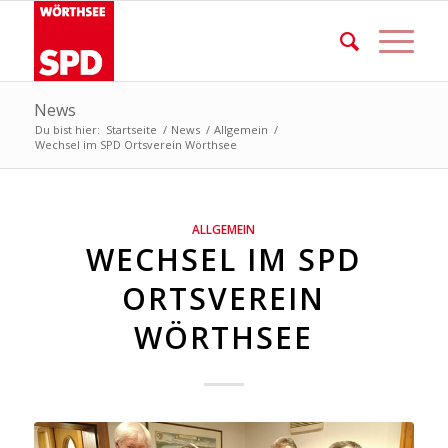
News
Du bist hier:
Startseite
/
News
/
Allgemein
/
Wechsel im SPD Ortsverein Wörthsee
ALLGEMEIN
WECHSEL IM SPD
ORTSVEREIN
WÖRTHSEE