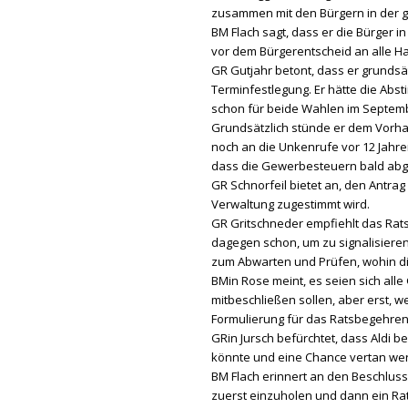
zusammen mit den Bürgern in der 
BM Flach sagt, dass er die Bürger
vor dem Bürgerentscheid an alle Ha
GR Gutjahr betont, dass er grundsä
Terminfestlegung. Er hätte die Abs
schon für beide Wahlen im Septem
Grundsätzlich stünde er dem Vorhab
noch an die Unkenrufe vor 12 Jahr
dass die Gewerbesteuern bald abges
GR Schnorfeil bietet an, den Antr
Verwaltung zugestimmt wird.
GR Gritschneder empfiehlt das Rat
dagegen schon, um zu signalisiere
zum Abwarten und Prüfen, wohin di
BMin Rose meint, es seien sich alle
mitbeschließen sollen, aber erst, w
Formulierung für das Ratsbegehren s
GRin Jursch befürchtet, dass Aldi
könnte und eine Chance vertan we
BM Flach erinnert an den Beschlus
zuerst einzuholen und dann ein Ra