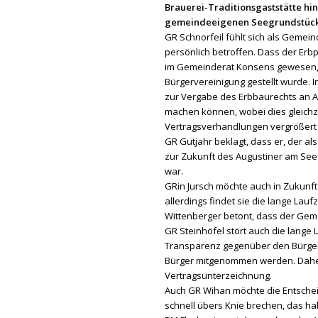
Brauerei-Traditionsgaststätte h
gemeindeeigenen Seegrundstück
GR Schnorfeil fühlt sich als Gemei
persönlich betroffen. Dass der Erbp
im Gemeinderat Konsens gewesen, 
Bürgervereinigung gestellt wurde. I
zur Vergabe des Erbbaurechts an Aug
machen können, wobei dies gleichzei
Vertragsverhandlungen vergrößert 
GR Gutjahr beklagt, dass er, der a
zur Zukunft des Augustiner am See
war.
GRin Jursch möchte auch in Zukunft 
allerdings findet sie die lange Lauf
Wittenberger betont, dass der Geme
GR Steinhöfel stört auch die lange
Transparenz gegenüber den Bürgern
Bürger mitgenommen werden. Daher 
Vertragsunterzeichnung.
Auch GR Wihan möchte die Entscheid
schnell übers Knie brechen, das ha