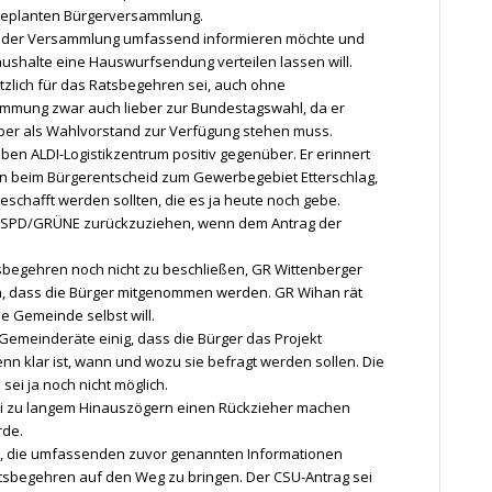
geplanten Bürgerversammlung.
 in der Versammlung umfassend informieren möchte und
ushalte eine Hauswurfsendung verteilen lassen will.
tzlich für das Ratsbegehren sei, auch ohne
timmung zwar auch lieber zur Bundestagswahl, da er
ber als Wahlvorstand zur Verfügung stehen muss.
en ALDI-Logistikzentrum positiv gegenüber. Er erinnert
en beim Bürgerentscheid zum Gewerbegebiet Etterschlag,
chafft werden sollten, die es ja heute noch gebe.
ag SPD/GRÜNE zurückzuziehen, wenn dem Antrag der
sbegehren noch nicht zu beschließen, GR Wittenberger
n, dass die Bürger mitgenommen werden. GR Wihan rät
e Gemeinde selbst will.
 Gemeinderäte einig, dass die Bürger das Projekt
enn klar ist, wann und wozu sie befragt werden sollen. Die
ei ja noch nicht möglich.
 bei zu langem Hinauszögern einen Rückzieher machen
rde.
s, die umfassenden zuvor genannten Informationen
tsbegehren auf den Weg zu bringen. Der CSU-Antrag sei