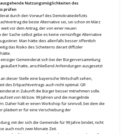
inausgehende Nutzungsmöglichkeiten des
s prüfen
nderat durch den Vorwurf des Demokratiedefizits
achtvertrag die beste Alternative sei, sei schon im März
weit vor dem Antrag, der von einer neuen
n der Sache selbst gebe es keine vernünftige Alternative
ustiner. Man hätte dies allenfalls besser öffentlich
tig das Risiko des Scheiterns derart diffiziler
hätte.
ls einziger Gemeinderat sich bei der Bürgerversammlung
 geäußert hatte, anschließend Anfeindungen ausgesetzt
an dieser Stelle eine bayerische Wirtschaft sehen,
zeit des Erbpachtvertrags auch nicht optimal. GR
inderat in Zukunft die Bürger besser mitnehmen solle.
 Laufzeit von 66 bzw. 99 Jahren und die mangelnde
. Daher hält er einen Workshop für sinnvoll, bei dem die
plädiert er für eine Verschiebung der
ung, mit der sich die Gemeinde für 99 Jahre bindet, nicht
be auch noch zwei Monate Zeit.