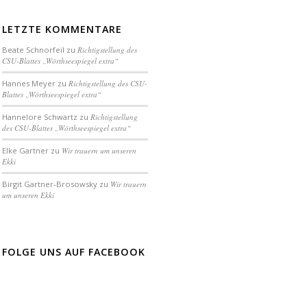
LETZTE KOMMENTARE
Beate Schnorfeil
zu
Richtigstellung des
CSU-Blattes „Wörthseespiegel extra“
Hannes Meyer
zu
Richtigstellung des CSU-
Blattes „Wörthseespiegel extra“
Hannelore Schwartz
zu
Richtigstellung
des CSU-Blattes „Wörthseespiegel extra“
Elke Gartner
zu
Wir trauern um unseren
Ekki
Birgit Gartner-Brosowsky
zu
Wir trauern
um unseren Ekki
FOLGE UNS AUF FACEBOOK