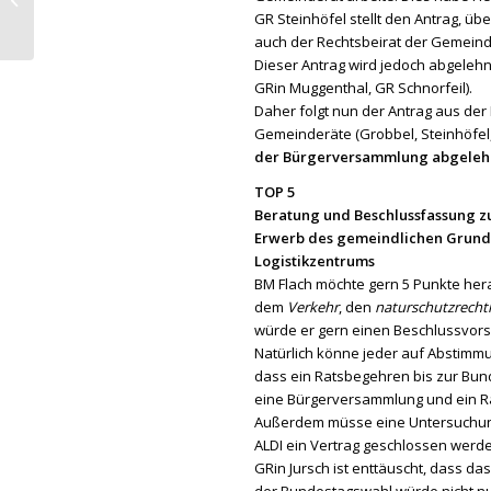
29. Juli
GR Steinhöfel stellt den Antrag, ü
auch der Rechtsbeirat der Gemeind
Dieser Antrag wird jedoch abgelehn
GRin Muggenthal, GR Schnorfeil).
Daher folgt nun der Antrag aus de
Gemeinderäte (Grobbel, Steinhöfel,
der Bürgerversammlung abgeleh
TOP 5
Beratung und Beschlussfassung 
Erwerb des gemeindlichen Grunds
Logistikzentrums
BM Flach möchte gern 5 Punkte her
dem
Verkehr
, den
naturschutzrecht
würde er gern einen Beschlussvorsc
Natürlich könne jeder auf Abstimm
dass ein Ratsbegehren bis zur Bund
eine Bürgerversammlung und ein 
Außerdem müsse eine Untersuchung 
ALDI ein Vertrag geschlossen werd
GRin Jursch ist enttäuscht, dass da