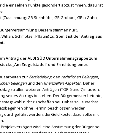
ber die einzelnen Punkte gesondert abzustimmen, dazu rät
e.
t (Zustimmung: GR Steinhöfel, GR Grobbel, GRin Gahn,
r Bürgerversammlung: Diesem stimmen nur 5
 Wihan, Schmötzel, Pflaum) zu.
Somit ist der Antrag aus
nt.
zum Antrag der ALDI SÜD Unternehmensgruppe zum
tücks „Am Ziegelstadel“ und Errichtung eines
ausarbeiten zur
Zersiedelung
, den
rechtlichen Belangen
,
lichen Belangen
und den
finanziellen Aspekten
. Daher
hlag zu allen weiteren Anträgen (TOP 6 und 7) machen.
ung seines Antrags bestehen. Der Bürgermeister betonte,
estagswahl nicht zu schaffen sei. Daher soll zunächst
Ratsbegehren ohne Termin beschlossen werden.
durchgeführt werden, die Geld koste, dazu sollte mit
en.
s Projekt verzögert wird, eine Abstimmung der Bürger bei