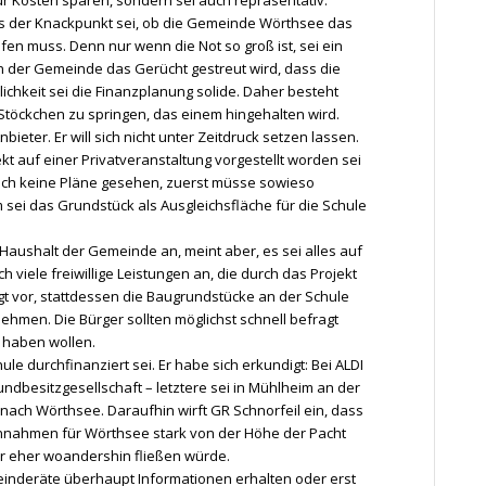
r Kosten sparen, sondern sei auch repräsentativ.
ass der Knackpunkt sei, ob die Gemeinde Wörthsee das
en muss. Denn nur wenn die Not so groß ist, sei ein
 in der Gemeinde das Gerücht gestreut wird, dass die
ichkeit sei die Finanzplanung solide. Daher besteht
 Stöckchen zu springen, das einem hingehalten wird.
ieter. Er will sich nicht unter Zeitdruck setzen lassen.
t auf einer Privatveranstaltung vorgestellt worden sei
noch keine Pläne gesehen, zuerst müsse sowieso
ei das Grundstück als Ausgleichsfläche für die Schule
 Haushalt der Gemeinde an, meint aber, es sei alles auf
 viele freiwillige Leistungen an, die durch das Projekt
ägt vor, stattdessen die Baugrundstücke an der Schule
ehmen. Die Bürger sollten möglichst schnell befragt
 haben wollen.
ule durchfinanziert sei. Er habe sich erkundigt: Bei ALDI
ndbesitzgesellschaft – letztere sei in Mühlheim an der
l nach Wörthsee. Daraufhin wirft GR Schnorfeil ein, dass
nnahmen für Wörthsee stark von der Höhe der Pacht
 eher woandershin fließen würde.
einderäte überhaupt Informationen erhalten oder erst