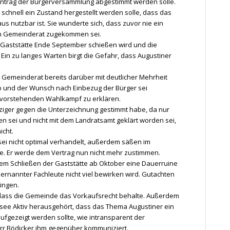
 Antrag der Bürgerversammlung abgestimmt werden solle.
schnell ein Zustand hergestellt werden solle, dass das
s nutzbar ist. Sie wunderte sich, dass zuvor nie ein
den Gemeinderat zugekommen sei.
e Gaststätte Ende September schießen wird und die
Ein zu langes Warten birgt die Gefahr, dass Augustiner
 Gemeinderat bereits darüber mit deutlicher Mehrheit
b und der Wunsch nach Einbezug der Bürger sei
evorstehenden Wahlkampf zu erklären.
nziger gegen die Unterzeichnung gestimmt habe, da nur
en sei und nicht mit dem Landratsamt geklärt worden sei,
cht.
sei nicht optimal verhandelt, außerdem säßen im
. Er werde dem Vertrag nun nicht mehr zustimmen.
dem Schließen der Gaststätte ab Oktober eine Dauerruine
rnannter Fachleute nicht viel bewirken wird. Gutachten
ingen.
 dass die Gemeinde das Vorkaufsrecht behalte. Außerdem
see Aktiv herausgehört, dass das Thema Augustiner ein
aufgezeigt werden sollte, wie intransparent der
rr Bödicker ihm gegenüber kommuniziert.