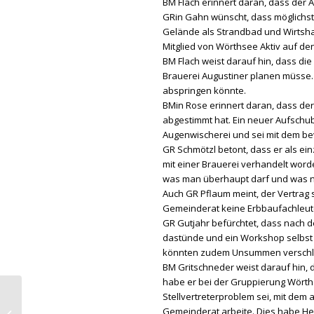
BM Flach erinnert daran, dass der
GRin Gahn wünscht, dass möglichst 
Gelände als Strandbad und Wirtshau
Mitglied von Wörthsee Aktiv auf 
BM Flach weist darauf hin, dass di
Brauerei Augustiner planen müsse. 
abspringen könnte.
BMin Rose erinnert daran, dass der
abgestimmt hat. Ein neuer Aufschu
Augenwischerei und sei mit dem b
GR Schmötzl betont, dass er als ei
mit einer Brauerei verhandelt word
was man überhaupt darf und was ni
Auch GR Pflaum meint, der Vertrag 
Gemeinderat keine Erbbaufachleute
GR Gutjahr befürchtet, dass nach 
dastünde und ein Workshop selbst e
könnten zudem Unsummen verschl
BM Gritschneder weist darauf hin,
habe er bei der Gruppierung Wörth
Stellvertreterproblem sei, mit dem 
SPD-Stammtisch am
Gemeinderat arbeite. Dies habe He