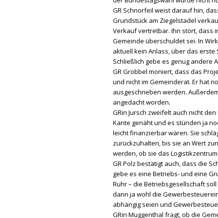
der Bundestagswahl würde nicht nu
GR Schnorfeil weist darauf hin, d
Grundstück am Ziegelstadel verkauf
Verkauf vertretbar. Ihn stört, dass
Gemeinde überschuldet sei. In Wirkl
aktuell kein Anlass, über das erste
Schließlich gebe es genug andere Anb
GR Grobbel moniert, dass das Projek
und nicht im Gemeinderat. Er hat 
ausgeschrieben werden. Außerdem s
angedacht worden.
GRin Jursch zweifelt auch nicht den
Kante genäht und es stünden ja noch
leicht finanzierbar wären. Sie schl
zurückzuhalten, bis sie an Wert zun
werden, ob sie das Logistikzentrum
GR Polz bestätigt auch, dass die Sch
gebe es eine Betriebs- und eine Gru
Ruhr – die Betriebsgesellschaft sol
dann ja wohl die Gewerbesteuerei
abhängig seien und Gewerbesteuer
GRin Muggenthal fragt, ob die Gem